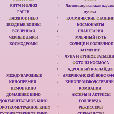
РИТМ-Н-БЛЮЗ
Латиноамериканская народн
РЭГГИ
музыка
ЗВЕЗДНОЕ НЕБО
КОСМИЧЕСКИЕ СТАНЦИ
ЗВЕЗДНЫЕ ВОИНЫ
КОСМОНАВТЫ
ВСЕЛЕННАЯ
ПЛАНЕТАРИИ
ЧЕРНЫЕ ДЫРЫ
МЛЕЧНЫЙ ПУТЬ
КОСМОДРОМЫ
СОЛНЦЕ И СОЛНЕЧНОЕ
ЗАТМЕНИЕ
ЛУНА И ЛУННОЕ ЗАТМЕН
ФОТО ИЗ КОСМОСА
АДРОННЫЙ КОЛЛАЙДЕР
МЕЖДУНАРОДНЫЕ
АМЕРИКАНСКИЙ БОКС-ОФ
КИНОПРЕМИИ
КИНОПРОИЗВОДСТВЕНН
НЕМОЕ КИНО
КОМПАНИИ
ДОМАШНЕЕ КИНО
АКТЕРЫ И АКТРИСЫ
ДОКУМЕНТАЛЬНОЕ КИНО
ГОЛЛИВУДА
ОРОТКОМЕТРАЖНОЕ КИНО
РЕЖИССЕРЫ
ХУДОЖЕСТВЕННОЕ КИНО
СЦЕНАРИСТЫ