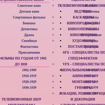
Советское кино
ТЕЛЕВИЗИОННЫЕ ПЕРСОН
Военные
Детское кино
ВЕДУЩИЕ
Романтика
Спортивные фильмы
КАСКАДЕРЫ
Мюзиклы
Боевики
КИНОПРОДЮСЕРЫ
Комедии
Детективы
КИНООПЕРАТОРЫ
Ужасы
Драма
КИНОКРИТИКИ
Исторические
Семейные
ХУДОЖНИКИ-
Вестерны
Фантастика
ПОСТАНОВЩИКИ
Триллеры
Приключения
SFX - СПЕЦИАЛИСТЫ П
ФИЛЬМЫ ПО ГОДАМ ОТ 1902
СПЕЦЭФФЕКТАМ
ДО 2020
VFX - СПЕЦИАЛИСТЫ П
1902-1909
ВИЗУАЛЬНЫМ ЭФФЕКТАМ
1940-1949
1910-1919
АНИМАТОРЫ
1950-1959
1920-1929
МОНТАЖЕРЫ
1960-1969
1930-1939
ГРИМЕРЫ
1970-1979
ЛОКАЦИИ, РЕКОНСТРУКЦ
1980-1989
ТЕЛЕВИЗИОННЫЕ ШОУ
И ДЕКОРАЦИИ
МУЛЬТФИЛЬМЫ
СЛОВАРЬ КИНОТЕРМИНО