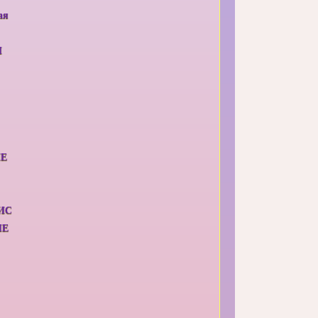
ая
И
ИЕ
ИС
ЫЕ