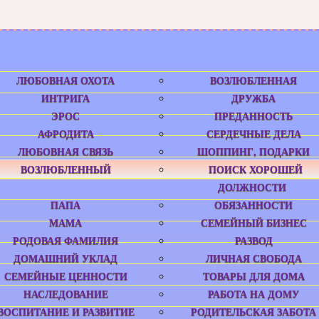
ЛЮБОВНАЯ ОХОТА
ВОЗЛЮБЛЕННАЯ
ИНТРИГА
ДРУЖБА
ЭРОС
ПРЕДАННОСТЬ
АФРОДИТА
СЕРДЕЧНЫЕ ДЕЛА
ЛЮБОВНАЯ СВЯЗЬ
ШОППИНГ, ПОДАРКИ
ВОЗЛЮБЛЕННЫЙ
ПОИСК ХОРОШЕЙ
ДОЛЖНОСТИ
ПАПА
ОБЯЗАННОСТИ
МАМА
СЕМЕЙНЫЙ БИЗНЕС
РОДОВАЯ ФАМИЛИЯ
РАЗВОД
ДОМАШНИЙ УКЛАД
ЛИЧНАЯ СВОБОДА
СЕМЕЙНЫЕ ЦЕННОСТИ
ТОВАРЫ ДЛЯ ДОМА
НАСЛЕДОВАНИЕ
РАБОТА НА ДОМУ
ВОСПИТАНИЕ И РАЗВИТИЕ
РОДИТЕЛЬСКАЯ ЗАБОТА