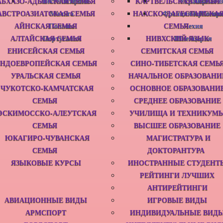
АБХАЗО-АДЫГСКАЯ СЕМЬЯ
Лихтенштейн
Сербия
КАРТВЕЛЬСКАЯ СЕМЬЯ
Украина
Хорвати
АВСТРОАЗИАТСКАЯ СЕМЬЯ
Мальта
НАХСКО-ДАГЕСТАНСКА
Франция и Монак
Черногор
АЙНСКАЯ СЕМЬЯ
Польша
СЕМЬЯ
Чехия
АЛТАЙСКАЯ СЕМЬЯ
Португалия
НИВХСКИЙ ЯЗЫК
Швейцария
ЕНИСЕЙСКАЯ СЕМЬЯ
СЕМИТСКАЯ СЕМЬЯ
НДОЕВРОПЕЙСКАЯ СЕМЬЯ
СИНО-ТИБЕТСКАЯ СЕМЬ
УРАЛЬСКАЯ СЕМЬЯ
НАЧАЛЬНОЕ ОБРАЗОВАНИ
ЧУКОТСКО-КАМЧАТСКАЯ
ОСНОВНОЕ ОБРАЗОВАНИ
СЕМЬЯ
СРЕДНЕЕ ОБРАЗОВАНИЕ
ЭСКИМОССКО-АЛЕУТСКАЯ
УЧИЛИЩА И ТЕХНИКУМ
СЕМЬЯ
ВЫСШЕЕ ОБРАЗОВАНИЕ
ЮКАГИРО-ЧУВАНСКАЯ
МАГИСТРАТУРА И
СЕМЬЯ
ДОКТОРАНТУРА
ЯЗЫКОВЫЕ КУРСЫ
ИНОСТРАННЫЕ СТУДЕНТ
РЕЙТИНГИ ЛУЧШИХ
АНТИРЕЙТИНГИ
АВИАЦИОННЫЕ ВИДЫ
ИГРОВЫЕ ВИДЫ
АРМСПОРТ‎
ИНДИВИДУАЛЬНЫЕ ВИД