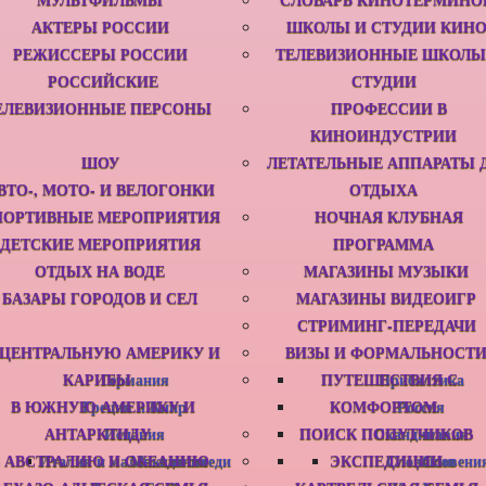
АКТЕРЫ РОССИИ
ШКОЛЫ И СТУДИИ КИН
РЕЖИССЕРЫ РОССИИ
ТЕЛЕВИЗИОННЫЕ ШКОЛЫ
РОССИЙСКИЕ
СТУДИИ
ЕЛЕВИЗИОННЫЕ ПЕРСОНЫ
ПРОФЕССИИ В
КИНОИНДУСТРИИ
ШОУ
ЛЕТАТЕЛЬНЫЕ АППАРАТЫ 
ВТО-, МОТО- И ВЕЛОГОНКИ
ОТДЫХА
ПОРТИВНЫЕ МЕРОПРИЯТИЯ
НОЧНАЯ КЛУБНАЯ
ДЕТСКИЕ МЕРОПРИЯТИЯ
ПРОГРАММА
ОТДЫХ НА ВОДЕ
МАГАЗИНЫ МУЗЫКИ
БАЗАРЫ ГОРОДОВ И СЕЛ
МАГАЗИНЫ ВИДЕОИГР
СТРИМИНГ-ПЕРЕДАЧИ
 ЦЕНТРАЛЬНУЮ АМЕРИКУ И
ВИЗЫ И ФОРМАЛЬНОСТ
КАРИБЫ
Германия
ПУТЕШЕСТВИЯ С
Прибалтика
В ЮЖНУЮ АМЕРИКУ И
Греция и Кипр
КОМФОРТОМ
Россия
АНТАРКТИДУ
Испания
ПОИСК ПОПУТЧИКОВ
Скандинавия
В АВСТРАЛИЮ И ОКЕАНИЮ
Италия и маленькие соседи
Македония
ЭКСПЕДИЦИИ
Словакия
Словени