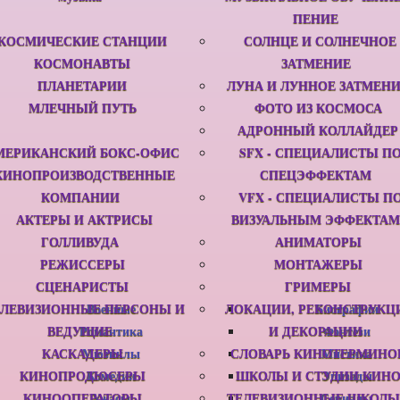
ПЕНИЕ
КОСМИЧЕСКИЕ СТАНЦИИ
СОЛНЦЕ И СОЛНЕЧНОЕ
КОСМОНАВТЫ
ЗАТМЕНИЕ
ПЛАНЕТАРИИ
ЛУНА И ЛУННОЕ ЗАТМЕН
МЛЕЧНЫЙ ПУТЬ
ФОТО ИЗ КОСМОСА
АДРОННЫЙ КОЛЛАЙДЕР
МЕРИКАНСКИЙ БОКС-ОФИС
SFX - СПЕЦИАЛИСТЫ П
КИНОПРОИЗВОДСТВЕННЫЕ
СПЕЦЭФФЕКТАМ
КОМПАНИИ
VFX - СПЕЦИАЛИСТЫ П
АКТЕРЫ И АКТРИСЫ
ВИЗУАЛЬНЫМ ЭФФЕКТАМ
ГОЛЛИВУДА
АНИМАТОРЫ
РЕЖИССЕРЫ
МОНТАЖЕРЫ
СЦЕНАРИСТЫ
ГРИМЕРЫ
ЕЛЕВИЗИОННЫЕ ПЕРСОНЫ И
Военные
ЛОКАЦИИ, РЕКОНСТРУКЦ
Биографии
ВЕДУЩИЕ
Романтика
И ДЕКОРАЦИИ
Фэнтези
КАСКАДЕРЫ
Мюзиклы
СЛОВАРЬ КИНОТЕРМИНО
Мистика
КИНОПРОДЮСЕРЫ
Комедии
ШКОЛЫ И СТУДИИ КИН
Эпизоды
КИНООПЕРАТОРЫ
Ужасы
ТЕЛЕВИЗИОННЫЕ ШКОЛЫ
Сериалы