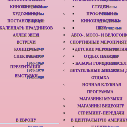
КИНОКРИТИКИ
Исторические
СТУДИИ
Сезоны
ХУДОЖНИКИ-
Вестерны
ПРОФЕССИИ В
Новинки
ПОСТАНОВЩИКИ
Триллеры
КИНОИНДУСТРИИ
Ожидаемые
КАЛЕНДАРЬ ПРАЗДНИКОВ
ШОУ
Популярные
АЛЛЕЯ ЗВЕЗД
АВТО-, МОТО- И ВЕЛОГОН
ВСТРЕЧИ
СПОРТИВНЫЕ МЕРОПРИЯТ
КОНЦЕРТЫ
1940-1949
ДЕТСКИЕ МЕРОПРИЯТИ
1990-1999
СПЕКТАКЛИ
1950-1959
ОТДЫХ НА ВОДЕ
2000-2009
1960-1969
БАЗАРЫ ГОРОДОВ И СЕЛ
2010-2019
ПРЕЗЕНТАЦИИ
1970-1979
ЛЕТАТЕЛЬНЫЕ АППАРАТЫ 
2020-2029
ВЫСТАВКИ
1980-1989
ОТДЫХА
НОЧНАЯ КЛУБНАЯ
ПРОГРАММА
МАГАЗИНЫ МУЗЫКИ
МАГАЗИНЫ ВИДЕОИГР
СТРИМИНГ-ПЕРЕДАЧИ
В ЕВРОПУ
В ЦЕНТРАЛЬНУЮ АМЕРИК
Австрия
КАРИБЫ
Германия