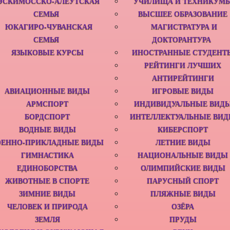
ЭСКИМОССКО-АЛЕУТСКАЯ
УЧИЛИЩА И ТЕХНИКУМ
СЕМЬЯ
ВЫСШЕЕ ОБРАЗОВАНИЕ
ЮКАГИРО-ЧУВАНСКАЯ
МАГИСТРАТУРА И
СЕМЬЯ
ДОКТОРАНТУРА
ЯЗЫКОВЫЕ КУРСЫ
ИНОСТРАННЫЕ СТУДЕНТ
РЕЙТИНГИ ЛУЧШИХ
АНТИРЕЙТИНГИ
АВИАЦИОННЫЕ ВИДЫ
ИГРОВЫЕ ВИДЫ
АРМСПОРТ‎
ИНДИВИДУАЛЬНЫЕ ВИД
БОРДСПОРТ
ИНТЕЛЛЕКТУАЛЬНЫЕ ВИ
ВОДНЫЕ ВИДЫ
КИБЕРСПОРТ
ОЕННО-ПРИКЛАДНЫЕ ВИДЫ
ЛЕТНИЕ ВИДЫ
ГИМНАСТИКА
НАЦИОНАЛЬНЫЕ ВИДЫ
ЕДИНОБОРСТВА‎
ОЛИМПИЙСКИЕ ВИДЫ
ЖИВОТНЫЕ В СПОРТЕ
ПАРУСНЫЙ СПОРТ
ЗИМНИЕ ВИДЫ
ПЛЯЖНЫЕ ВИДЫ
ЧЕЛОВЕК И ПРИРОДА
ОЗЁРА
ЗЕМЛЯ
ПРУДЫ