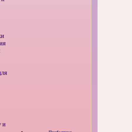
КИ
ИЯ
Я
ДЛЯ
У И
Прибалтика