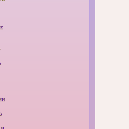
ИЕ
О
О
ИИ
В
О
 И