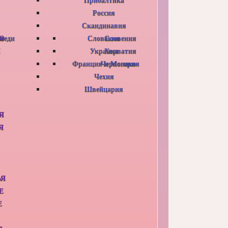
Россия
Скандинавия
Ю
оседи
я
Словакия
Словения
И
Украина
Хорватия
Франция и Монако
Черногория
Чехия
Швейцария
Я
Я
ЬЯ
Е
Е