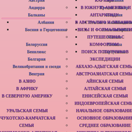
Андорра
В ЮЖНУЮ АМЕРИКУ И
Греция и Кипр
Балканы
АНТАРКТИДУ
Испания
Албания
В АВСТРАЛИЮ И ОКЕАНИ
Италия и маленькие с
Македони
Босния и Герцеговина
ВИЗЫ И ФОРМАЛЬНОСТ
Лихтенштейн
Сербия
ПУТЕШЕСТВИЯ С
Мальта
Белоруссия
КОМФОРТОМ
Польша
Бенилюкс
ПОИСК ПОПУТЧИКОВ
Португалия
Болгария
ЭКСПЕДИЦИИ
Великобритания и соседи
АБХАЗО-АДЫГСКАЯ СЕМЬ
Венгрия
АВСТРОАЗИАТСКАЯ СЕМЬ
В АЗИЮ
АЙНСКАЯ СЕМЬЯ
В АФРИКУ
АЛТАЙСКАЯ СЕМЬЯ
В СЕВЕРНУЮ АМЕРИКУ
ЕНИСЕЙСКАЯ СЕМЬЯ
ИНДОЕВРОПЕЙСКАЯ СЕМ
УРАЛЬСКАЯ СЕМЬЯ
НАЧАЛЬНОЕ ОБРАЗОВАНИ
ЧУКОТСКО-КАМЧАТСКАЯ
ОСНОВНОЕ ОБРАЗОВАНИ
СЕМЬЯ
СРЕДНЕЕ ОБРАЗОВАНИЕ