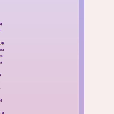
Я
О
ОК
ыка
ка
ка
а
-
И
 И