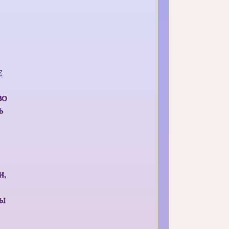
Е
ВО
Ь
И,
РЫ