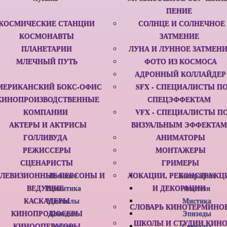
ПЕНИЕ
КОСМИЧЕСКИЕ СТАНЦИИ
СОЛНЦЕ И СОЛНЕЧНОЕ
КОСМОНАВТЫ
ЗАТМЕНИЕ
ПЛАНЕТАРИИ
ЛУНА И ЛУННОЕ ЗАТМЕН
МЛЕЧНЫЙ ПУТЬ
ФОТО ИЗ КОСМОСА
АДРОННЫЙ КОЛЛАЙДЕР
МЕРИКАНСКИЙ БОКС-ОФИС
SFX - СПЕЦИАЛИСТЫ П
КИНОПРОИЗВОДСТВЕННЫЕ
СПЕЦЭФФЕКТАМ
КОМПАНИИ
VFX - СПЕЦИАЛИСТЫ П
АКТЕРЫ И АКТРИСЫ
ВИЗУАЛЬНЫМ ЭФФЕКТАМ
ГОЛЛИВУДА
АНИМАТОРЫ
РЕЖИССЕРЫ
МОНТАЖЕРЫ
СЦЕНАРИСТЫ
ГРИМЕРЫ
ЕЛЕВИЗИОННЫЕ ПЕРСОНЫ И
Военные
ЛОКАЦИИ, РЕКОНСТРУКЦ
Биографии
ВЕДУЩИЕ
Романтика
И ДЕКОРАЦИИ
Фэнтези
КАСКАДЕРЫ
Мюзиклы
Мистика
СЛОВАРЬ КИНОТЕРМИНО
КИНОПРОДЮСЕРЫ
Комедии
Эпизоды
ШКОЛЫ И СТУДИИ КИН
КИНООПЕРАТОРЫ
Ужасы
Сериалы