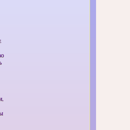
Е
ВО
Ь
И,
РЫ