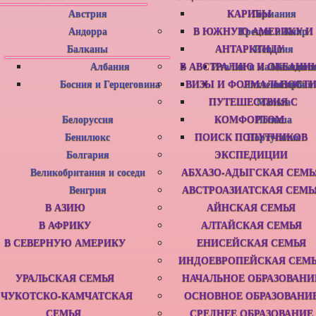
Австрия
КАРИБЫ
Германия
Андорра
В ЮЖНУЮ АМЕРИКУ И
Греция и Кипр
Балканы
АНТАРКТИДУ
Испания
Албания
В АВСТРАЛИЮ И ОКЕАНИ
Италия и маленькие с
Македони
Босния и Герцеговина
ВИЗЫ И ФОРМАЛЬНОСТ
Лихтенштейн
Сербия
ПУТЕШЕСТВИЯ С
Мальта
Белоруссия
КОМФОРТОМ
Польша
Бенилюкс
ПОИСК ПОПУТЧИКОВ
Португалия
Болгария
ЭКСПЕДИЦИИ
Великобритания и соседи
АБХАЗО-АДЫГСКАЯ СЕМЬ
Венгрия
АВСТРОАЗИАТСКАЯ СЕМЬ
В АЗИЮ
АЙНСКАЯ СЕМЬЯ
В АФРИКУ
АЛТАЙСКАЯ СЕМЬЯ
В СЕВЕРНУЮ АМЕРИКУ
ЕНИСЕЙСКАЯ СЕМЬЯ
ИНДОЕВРОПЕЙСКАЯ СЕМ
УРАЛЬСКАЯ СЕМЬЯ
НАЧАЛЬНОЕ ОБРАЗОВАНИ
ЧУКОТСКО-КАМЧАТСКАЯ
ОСНОВНОЕ ОБРАЗОВАНИ
СЕМЬЯ
СРЕДНЕЕ ОБРАЗОВАНИЕ