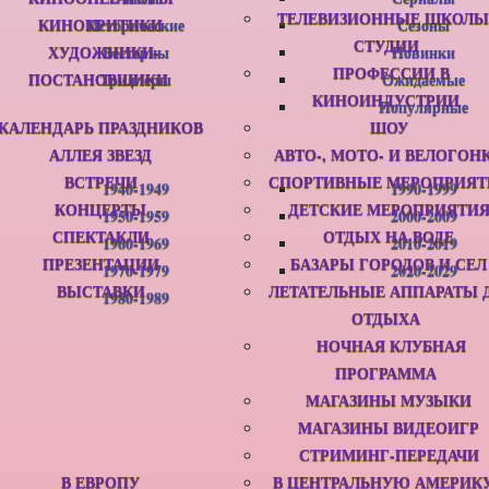
ТЕЛЕВИЗИОННЫЕ ШКОЛЫ
КИНОКРИТИКИ
Исторические
Сезоны
СТУДИИ
ХУДОЖНИКИ-
Вестерны
Новинки
ПРОФЕССИИ В
ПОСТАНОВЩИКИ
Триллеры
Ожидаемые
КИНОИНДУСТРИИ
Популярные
КАЛЕНДАРЬ ПРАЗДНИКОВ
ШОУ
АЛЛЕЯ ЗВЕЗД
АВТО-, МОТО- И ВЕЛОГОН
ВСТРЕЧИ
СПОРТИВНЫЕ МЕРОПРИЯТ
1940-1949
1990-1999
КОНЦЕРТЫ
ДЕТСКИЕ МЕРОПРИЯТИ
1950-1959
2000-2009
СПЕКТАКЛИ
ОТДЫХ НА ВОДЕ
1960-1969
2010-2019
ПРЕЗЕНТАЦИИ
БАЗАРЫ ГОРОДОВ И СЕЛ
1970-1979
2020-2029
ВЫСТАВКИ
ЛЕТАТЕЛЬНЫЕ АППАРАТЫ 
1980-1989
ОТДЫХА
НОЧНАЯ КЛУБНАЯ
ПРОГРАММА
МАГАЗИНЫ МУЗЫКИ
МАГАЗИНЫ ВИДЕОИГР
СТРИМИНГ-ПЕРЕДАЧИ
В ЕВРОПУ
В ЦЕНТРАЛЬНУЮ АМЕРИК