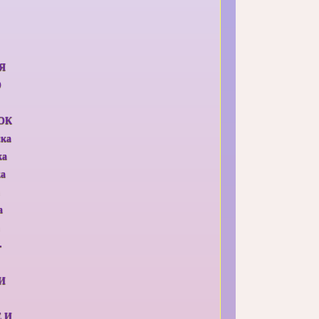
Я
О
ОК
ыка
ка
ка
а
-
И
 И