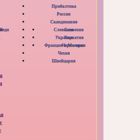
Прибалтика
Россия
Скандинавия
Ю
оседи
я
Словакия
Словения
И
Украина
Хорватия
Франция и Монако
Черногория
Чехия
Швейцария
Я
Я
ЬЯ
Е
Е