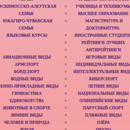
ЭСКИМОССКО-АЛЕУТСКАЯ
УЧИЛИЩА И ТЕХНИКУМ
СЕМЬЯ
ВЫСШЕЕ ОБРАЗОВАНИЕ
ЮКАГИРО-ЧУВАНСКАЯ
МАГИСТРАТУРА И
СЕМЬЯ
ДОКТОРАНТУРА
ЯЗЫКОВЫЕ КУРСЫ
ИНОСТРАННЫЕ СТУДЕНТ
РЕЙТИНГИ ЛУЧШИХ
АНТИРЕЙТИНГИ
АВИАЦИОННЫЕ ВИДЫ
ИГРОВЫЕ ВИДЫ
АРМСПОРТ‎
ИНДИВИДУАЛЬНЫЕ ВИД
БОРДСПОРТ
ИНТЕЛЛЕКТУАЛЬНЫЕ ВИ
ВОДНЫЕ ВИДЫ
КИБЕРСПОРТ
ОЕННО-ПРИКЛАДНЫЕ ВИДЫ
ЛЕТНИЕ ВИДЫ
ГИМНАСТИКА
НАЦИОНАЛЬНЫЕ ВИДЫ
ЕДИНОБОРСТВА‎
ОЛИМПИЙСКИЕ ВИДЫ
ЖИВОТНЫЕ В СПОРТЕ
ПАРУСНЫЙ СПОРТ
ЗИМНИЕ ВИДЫ
ПЛЯЖНЫЕ ВИДЫ
ЧЕЛОВЕК И ПРИРОДА
ОЗЁРА
ЗЕМЛЯ
ПРУДЫ