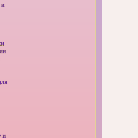
 И
КИ
ИЯ
Я
ДЛЯ
У И