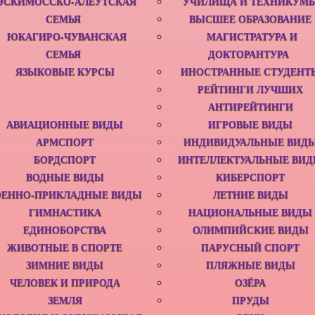
ЭСКИМОССКО-АЛЕУТСКАЯ
УЧИЛИЩА И ТЕХНИКУМ
СЕМЬЯ
ВЫСШЕЕ ОБРАЗОВАНИЕ
ЮКАГИРО-ЧУВАНСКАЯ
МАГИСТРАТУРА И
СЕМЬЯ
ДОКТОРАНТУРА
ЯЗЫКОВЫЕ КУРСЫ
ИНОСТРАННЫЕ СТУДЕНТ
РЕЙТИНГИ ЛУЧШИХ
АНТИРЕЙТИНГИ
АВИАЦИОННЫЕ ВИДЫ
ИГРОВЫЕ ВИДЫ
АРМСПОРТ‎
ИНДИВИДУАЛЬНЫЕ ВИД
БОРДСПОРТ
ИНТЕЛЛЕКТУАЛЬНЫЕ ВИ
ВОДНЫЕ ВИДЫ
КИБЕРСПОРТ
ОЕННО-ПРИКЛАДНЫЕ ВИДЫ
ЛЕТНИЕ ВИДЫ
ГИМНАСТИКА
НАЦИОНАЛЬНЫЕ ВИДЫ
ЕДИНОБОРСТВА‎
ОЛИМПИЙСКИЕ ВИДЫ
ЖИВОТНЫЕ В СПОРТЕ
ПАРУСНЫЙ СПОРТ
ЗИМНИЕ ВИДЫ
ПЛЯЖНЫЕ ВИДЫ
ЧЕЛОВЕК И ПРИРОДА
ОЗЁРА
ЗЕМЛЯ
ПРУДЫ