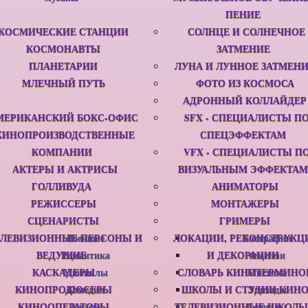
ПЕНИЕ
КОСМИЧЕСКИЕ СТАНЦИИ
СОЛНЦЕ И СОЛНЕЧНОЕ
КОСМОНАВТЫ
ЗАТМЕНИЕ
ПЛАНЕТАРИИ
ЛУНА И ЛУННОЕ ЗАТМЕН
МЛЕЧНЫЙ ПУТЬ
ФОТО ИЗ КОСМОСА
АДРОННЫЙ КОЛЛАЙДЕР
МЕРИКАНСКИЙ БОКС-ОФИС
SFX - СПЕЦИАЛИСТЫ П
КИНОПРОИЗВОДСТВЕННЫЕ
СПЕЦЭФФЕКТАМ
КОМПАНИИ
VFX - СПЕЦИАЛИСТЫ П
АКТЕРЫ И АКТРИСЫ
ВИЗУАЛЬНЫМ ЭФФЕКТАМ
ГОЛЛИВУДА
АНИМАТОРЫ
РЕЖИССЕРЫ
МОНТАЖЕРЫ
СЦЕНАРИСТЫ
ГРИМЕРЫ
ЕЛЕВИЗИОННЫЕ ПЕРСОНЫ И
Военные
ЛОКАЦИИ, РЕКОНСТРУКЦ
Биографии
ВЕДУЩИЕ
Романтика
И ДЕКОРАЦИИ
Фэнтези
КАСКАДЕРЫ
Мюзиклы
СЛОВАРЬ КИНОТЕРМИНО
Мистика
КИНОПРОДЮСЕРЫ
Комедии
ШКОЛЫ И СТУДИИ КИН
Эпизоды
КИНООПЕРАТОРЫ
Ужасы
ТЕЛЕВИЗИОННЫЕ ШКОЛЫ
Сериалы