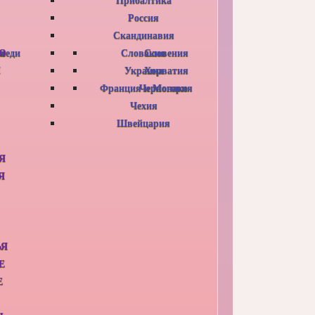
Россия
Скандинавия
Ю
оседи
я
Словакия
Словения
И
Украина
Хорватия
Франция и Монако
Черногория
Чехия
Швейцария
Я
Я
ЬЯ
Е
Е