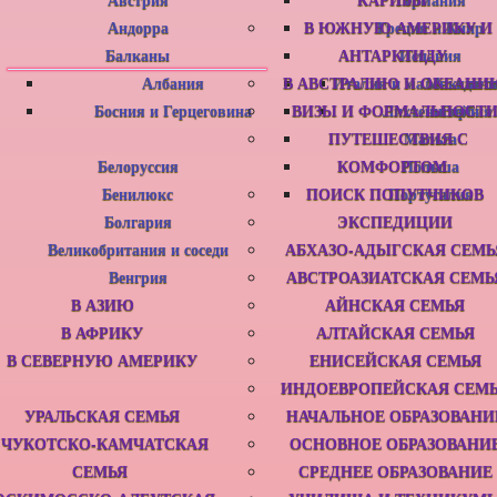
Андорра
В ЮЖНУЮ АМЕРИКУ И
Греция и Кипр
Балканы
АНТАРКТИДУ
Испания
Албания
В АВСТРАЛИЮ И ОКЕАНИ
Италия и маленькие с
Македони
Босния и Герцеговина
ВИЗЫ И ФОРМАЛЬНОСТ
Лихтенштейн
Сербия
ПУТЕШЕСТВИЯ С
Мальта
Белоруссия
КОМФОРТОМ
Польша
Бенилюкс
ПОИСК ПОПУТЧИКОВ
Португалия
Болгария
ЭКСПЕДИЦИИ
Великобритания и соседи
АБХАЗО-АДЫГСКАЯ СЕМЬ
Венгрия
АВСТРОАЗИАТСКАЯ СЕМЬ
В АЗИЮ
АЙНСКАЯ СЕМЬЯ
В АФРИКУ
АЛТАЙСКАЯ СЕМЬЯ
В СЕВЕРНУЮ АМЕРИКУ
ЕНИСЕЙСКАЯ СЕМЬЯ
ИНДОЕВРОПЕЙСКАЯ СЕМ
УРАЛЬСКАЯ СЕМЬЯ
НАЧАЛЬНОЕ ОБРАЗОВАНИ
ЧУКОТСКО-КАМЧАТСКАЯ
ОСНОВНОЕ ОБРАЗОВАНИ
СЕМЬЯ
СРЕДНЕЕ ОБРАЗОВАНИЕ