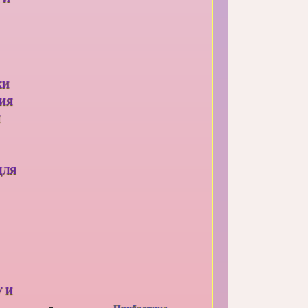
КИ
ИЯ
Я
ДЛЯ
У И
Прибалтика