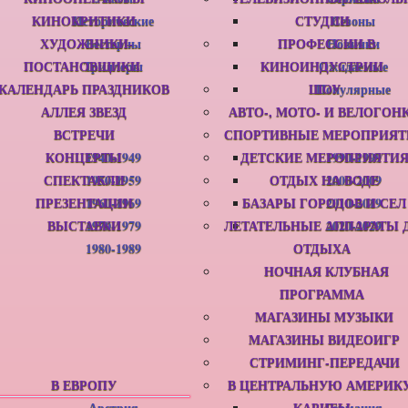
КИНОКРИТИКИ
Исторические
СТУДИИ
Сезоны
ХУДОЖНИКИ-
Вестерны
ПРОФЕССИИ В
Новинки
ПОСТАНОВЩИКИ
Триллеры
КИНОИНДУСТРИИ
Ожидаемые
КАЛЕНДАРЬ ПРАЗДНИКОВ
ШОУ
Популярные
АЛЛЕЯ ЗВЕЗД
АВТО-, МОТО- И ВЕЛОГОН
ВСТРЕЧИ
СПОРТИВНЫЕ МЕРОПРИЯТ
КОНЦЕРТЫ
1940-1949
ДЕТСКИЕ МЕРОПРИЯТИ
1990-1999
СПЕКТАКЛИ
1950-1959
ОТДЫХ НА ВОДЕ
2000-2009
ПРЕЗЕНТАЦИИ
1960-1969
БАЗАРЫ ГОРОДОВ И СЕЛ
2010-2019
ВЫСТАВКИ
1970-1979
ЛЕТАТЕЛЬНЫЕ АППАРАТЫ 
2020-2029
1980-1989
ОТДЫХА
НОЧНАЯ КЛУБНАЯ
ПРОГРАММА
МАГАЗИНЫ МУЗЫКИ
МАГАЗИНЫ ВИДЕОИГР
СТРИМИНГ-ПЕРЕДАЧИ
В ЕВРОПУ
В ЦЕНТРАЛЬНУЮ АМЕРИК
Австрия
КАРИБЫ
Германия