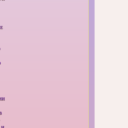
ИЕ
О
О
ИИ
В
О
 И