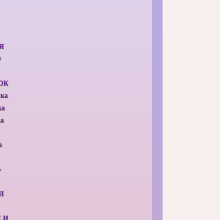
Я
О
ОК
ыка
ка
ка
а
-
И
 И