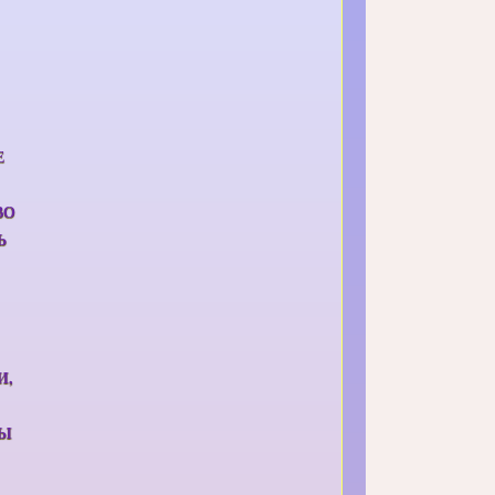
Е
ВО
Ь
И,
РЫ